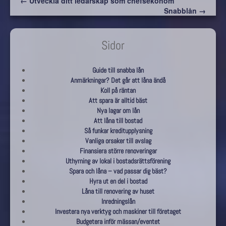
← Utveckla ditt ledarskap som chefsekonom
Snabblån →
Sidor
Guide till snabba lån
Anmärkningar? Det går att låna ändå
Koll på räntan
Att spara är alltid bäst
Nya lagar om lån
Att låna till bostad
Så funkar kreditupplysning
Vanliga orsaker till avslag
Finansiera större renoveringar
Uthyrning av lokal i bostadsrättsförening
Spara och låna – vad passar dig bäst?
Hyra ut en del i bostad
Låna till renovering av huset
Inredningslån
Investera nya verktyg och maskiner till företaget
Budgetera inför mässan/eventet