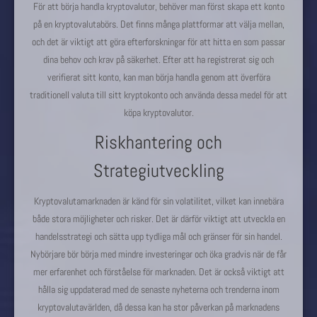
För att börja handla kryptovalutor, behöver man först skapa ett konto
på en kryptovalutabörs. Det finns många plattformar att välja mellan,
och det är viktigt att göra efterforskningar för att hitta en som passar
dina behov och krav på säkerhet. Efter att ha registrerat sig och
verifierat sitt konto, kan man börja handla genom att överföra
traditionell valuta till sitt kryptokonto och använda dessa medel för att
köpa kryptovalutor.
Riskhantering och
Strategiutveckling
Kryptovalutamarknaden är känd för sin volatilitet, vilket kan innebära
både stora möjligheter och risker. Det är därför viktigt att utveckla en
handelsstrategi och sätta upp tydliga mål och gränser för sin handel.
Nybörjare bör börja med mindre investeringar och öka gradvis när de får
mer erfarenhet och förståelse för marknaden. Det är också viktigt att
hålla sig uppdaterad med de senaste nyheterna och trenderna inom
kryptovalutavärlden, då dessa kan ha stor påverkan på marknadens