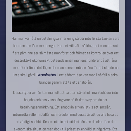
Har man väl fått en betalningsanmärkning så bör inte första tanken vara
hur man kan låna mer pengar. Har det väl gått så långt att man missat
flera påminnelser så måste man först och främst ta kontrollen över ett
destruktivt ekonomiskt beteende innan man ens funderar på att låna
mer. Dock finns det lägen där man kanske måste låna för att skulderna
inte skall gå till
kronofogden
. I ett sådant läge kan man i så fall släcka
branden genom att ta ett snabblån.
Dessa typer av lån kan man oftast ta utan säkerhet, man behöver inte
ha jobb och hos vissa långivare så är det okey om du har
betalningsanmärkning. Ett snabblån är vanligtvis ett smslån,
internetlån eller mobillån och fördelen med dessa är att de alla betalas
ut väldigt snabbt. Genom att ta ett sådant lån kan du akut lösa din
ekonomiska situation men dock till priset av en väldigt hög ränta. Ett