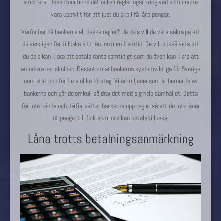
amortera. Dessutom finns det också regleringar kring vad som måste
vara uppfyllt för att just du skall få låna pengar.
Varför har då bankerna all dessa regler? Ja dels vill de vara säkra på att
de verkligen får tillbaka sitt lån inom en framtid. De vill också veta att
du dels kan klara att betala ränta samtidigt som du även kan klara att
amortera ner skulden. Dessutom är bankerna systemviktiga för Sverige
som stat och för flera olika företag. Vi är miljoner som är beroende av
bankerna och går de omkull så drar det med sig hela samhället. Detta
får inte hända och därför sätter bankerna upp regler så att de inte lånar
ut pengar till folk som inte kan betala tillbaka.
Låna trotts betalningsanmärkning